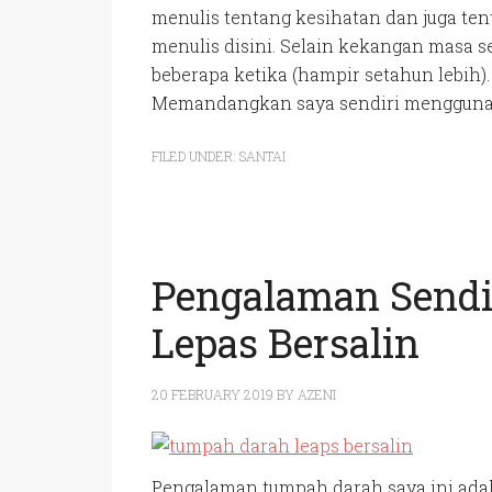
menulis tentang kesihatan dan juga tent
menulis disini. Selain kekangan masa se
beberapa ketika (hampir setahun lebih).
Memandangkan saya sendiri mengguna
FILED UNDER:
SANTAI
Pengalaman Sendi
Lepas Bersalin
20 FEBRUARY 2019
BY
AZENI
Pengalaman tumpah darah saya ini adal