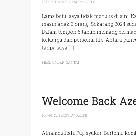
21 SEPTEMBER 2024
BY
AZENI
Lama betul saya tidak menulis di sini. K
masih anak 3 orang. Sekarang 2024 sud
Dalam tempoh 5 tahun memang bermaca
keluarga dan personal life. Antara punca 
tanpa saya […]
FILED UNDER:
SANTAI
Welcome Back Aze
16 MARCH 2023
BY
AZENI
Alhamduillah. Puji syukur. Bertemu kem