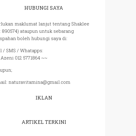
HUBUNGI SAYA
rlukan maklumat lanjut tentang Shaklee
D: 890574) ataupun untuk sebarang
mpahan boleh hubungi saya di:
ll / SMS / Whatapps:
 Azeni 012 5771864 ~~
aupun;
ail: naturavitamina@gmail.com
IKLAN
ARTIKEL TERKINI