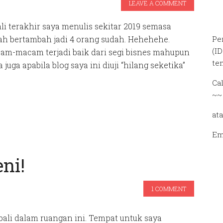
LEAVE A COMMENT
ali terakhir saya menulis sekitar 2019 semasa
ah bertambah jadi 4 orang sudah. Hehehehe.
Pe
(I
m-macam terjadi baik dari segi bisnes mahupun
te
juga apabila blog saya ini diuji “hilang seketika”
Ca
~~
at
Em
ni!
1 COMMENT
bali dalam ruangan ini. Tempat untuk saya