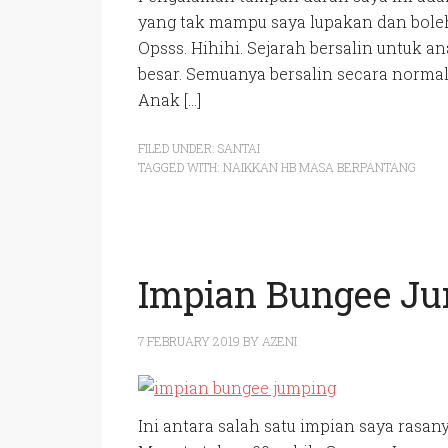
yang tak mampu saya lupakan dan boleh
Opsss. Hihihi. Sejarah bersalin untuk 
besar. Semuanya bersalin secara normal
Anak […]
FILED UNDER:
SANTAI
TAGGED WITH:
NAIKKAN HB MASA BERPANTANG
Impian Bungee Ju
7 FEBRUARY 2019
BY
AZENI
Ini antara salah satu impian saya rasan