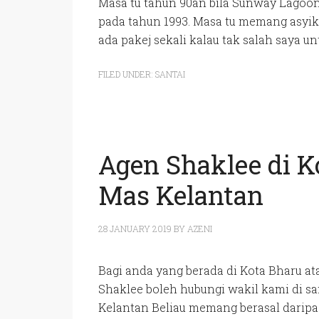
Masa tu tahun 90an bila Sunway Lagoon 
pada tahun 1993. Masa tu memang asyik d
ada pakej sekali kalau tak salah saya un
FILED UNDER:
SANTAI
Agen Shaklee di K
Mas Kelantan
28 JANUARY 2019
BY
AZENI
Bagi anda yang berada di Kota Bharu a
Shaklee boleh hubungi wakil kami di s
Kelantan Beliau memang berasal daripa