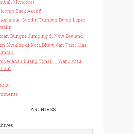
mbali Mencoret
lcome Back Azeni!
ngalaman Sendiri Tumpah Darah Lepas
rsalin
pian Bungee Jumping di New Zealand
en Shaklee di Kota Bharu dan Pasir Mas
lantan
mbedahan Buang Tonsil – Wajib Atau
lihan?
pular
mments
ARCHIVES
chives