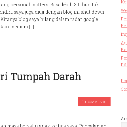
Ke
ang personal matters. Rasa lebih 3 tahun tak
We
ndiri, saya juga diuji dengan blog ini shut down
Pe
 Kiranya blog saya hilang dalam radar google.
Be
kan medium […]
Im
Ag
Ke
Pe
Pi
ri Tumpah Darah
Po
Co
10 COMMENTS
Ar
ah masa bersalin anak ke tiga saya. Pengalaman