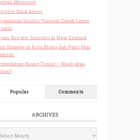
mbali Mencoret
lcome Back Azeni!
ngalaman Sendiri Tumpah Darah Lepas
rsalin
pian Bungee Jumping di New Zealand
en Shaklee di Kota Bharu dan Pasir Mas
lantan
mbedahan Buang Tonsil – Wajib Atau
lihan?
Popular
Comments
ARCHIVES