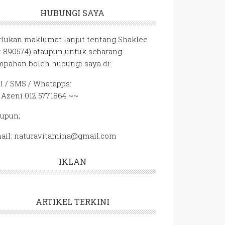
HUBUNGI SAYA
rlukan maklumat lanjut tentang Shaklee
D: 890574) ataupun untuk sebarang
mpahan boleh hubungi saya di:
ll / SMS / Whatapps:
 Azeni 012 5771864 ~~
aupun;
ail: naturavitamina@gmail.com
IKLAN
ARTIKEL TERKINI