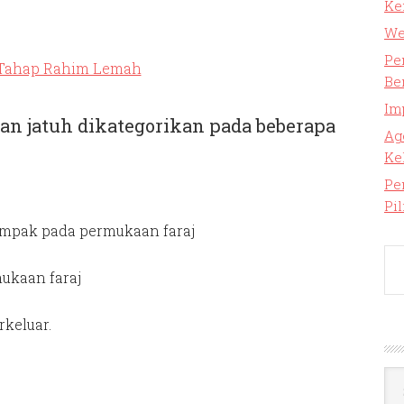
Ke
We
Pe
Be
Im
n jatuh dikategorikan pada beberapa
Ag
Ke
Pe
Pi
nampak pada permukaan faraj
mukaan faraj
keluar.