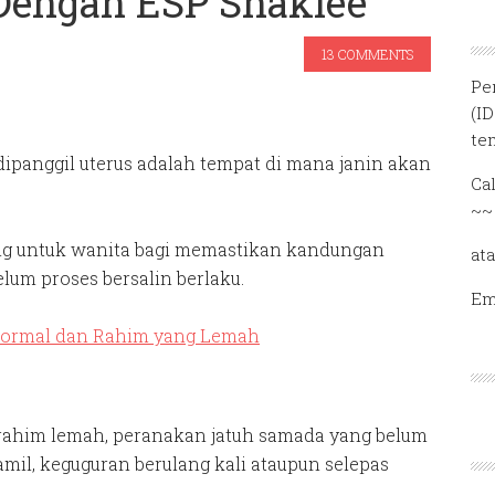
Dengan ESP Shaklee
13 COMMENTS
Pe
(I
te
ipanggil uterus adalah tempat di mana janin akan
Ca
~~
ng untuk wanita bagi memastikan kandungan
at
lum proses bersalin berlaku.
Em
rahim lemah, peranakan jatuh samada yang belum
il, keguguran berulang kali ataupun selepas