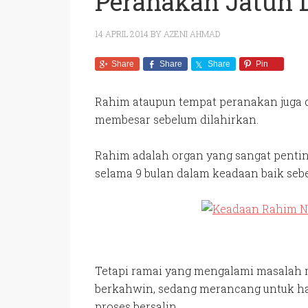
Peranakan Jatuh 
14 APRIL 2014
BY
AZENI AHMAD
Share
Share
Share
Pin
Rahim ataupun tempat peranakan juga d
membesar sebelum dilahirkan.
Rahim adalah organ yang sangat penti
selama 9 bulan dalam keadaan baik sebe
Tetapi ramai yang mengalami masalah 
berkahwin, sedang merancang untuk ham
proses bersalin.