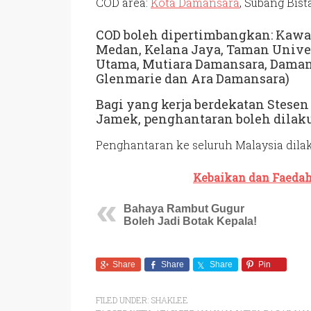
COD area:
Kota Damansara
, Subang Bist
COD boleh dipertimbangkan: Kawa
Medan, Kelana Jaya, Taman Univer
Utama, Mutiara Damansara, Damans
Glenmarie dan Ara Damansara)
Bagi yang kerja berdekatan Stesen
Jamek, penghantaran boleh dilaku
Penghantaran ke seluruh Malaysia dil
Kebaikan dan Faedah
Bahaya Rambut Gugur
Boleh Jadi Botak Kepala!
Share
Share
Share
Pin
FILED UNDER:
SHAKLEE