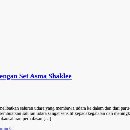
engan Set Asma Shaklee
 melibatkan saluran udara yang membawa udara ke dalam dan dari par
mbuatkan saluran udara sangat sensitif kepadakegatalan dan meningka
bkansaluran pernafasan […]
amin C