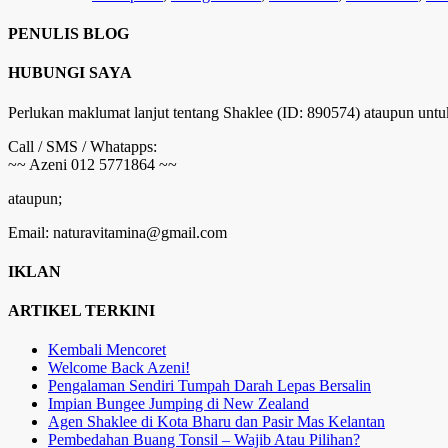
PENULIS BLOG
HUBUNGI SAYA
Perlukan maklumat lanjut tentang Shaklee (ID: 890574) ataupun untu
Call / SMS / Whatapps:
~~ Azeni 012 5771864 ~~
ataupun;
Email: naturavitamina@gmail.com
IKLAN
ARTIKEL TERKINI
Kembali Mencoret
Welcome Back Azeni!
Pengalaman Sendiri Tumpah Darah Lepas Bersalin
Impian Bungee Jumping di New Zealand
Agen Shaklee di Kota Bharu dan Pasir Mas Kelantan
Pembedahan Buang Tonsil – Wajib Atau Pilihan?