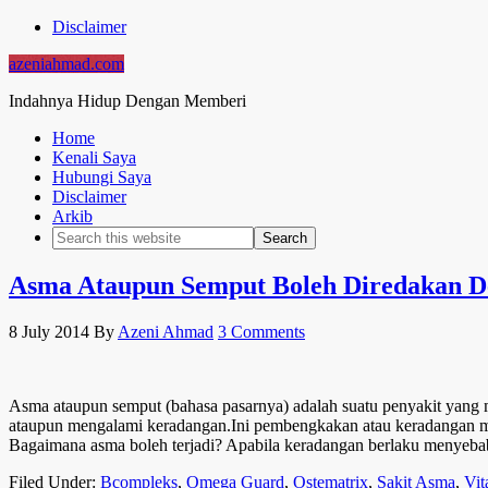
Disclaimer
azeniahmad.com
Indahnya Hidup Dengan Memberi
Home
Kenali Saya
Hubungi Saya
Disclaimer
Arkib
Asma Ataupun Semput Boleh Diredakan D
8 July 2014
By
Azeni Ahmad
3 Comments
Asma ataupun semput (bahasa pasarnya) adalah suatu penyakit yang
ataupun mengalami keradangan.Ini pembengkakan atau keradangan me
Bagaimana asma boleh terjadi? Apabila keradangan berlaku menyeba
Filed Under:
Bcompleks
,
Omega Guard
,
Ostematrix
,
Sakit Asma
,
Vit