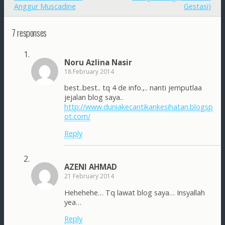
Anggur Muscadine
Gestasi)
7 responses
Noru Azlina Nasir
18 February 2014
best..best.. tq 4 de info.,.. nanti jemputlaa
jejalan blog saya..
http://www.duniakecantikankesihatan.blogsp
ot.com/
Reply
AZENI AHMAD
21 February 2014
Hehehehe… Tq lawat blog saya… Insyallah
yea…
Reply