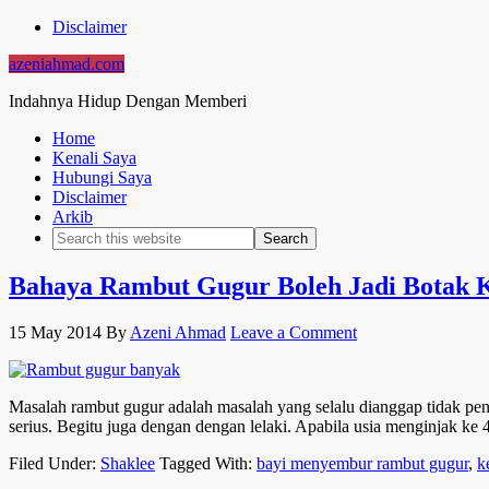
Disclaimer
azeniahmad.com
Indahnya Hidup Dengan Memberi
Home
Kenali Saya
Hubungi Saya
Disclaimer
Arkib
Bahaya Rambut Gugur Boleh Jadi Botak 
15 May 2014
By
Azeni Ahmad
Leave a Comment
Masalah rambut gugur adalah masalah yang selalu dianggap tidak pe
serius. Begitu juga dengan dengan lelaki. Apabila usia menginjak ke
Filed Under:
Shaklee
Tagged With:
bayi menyembur rambut gugur
,
k