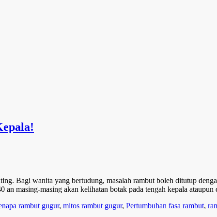
Kepala!
nting. Bagi wanita yang bertudung, masalah rambut boleh ditutup den
 40 an masing-masing akan kelihatan botak pada tengah kepala ataupun
enapa rambut gugur
,
mitos rambut gugur
,
Pertumbuhan fasa rambut
,
ra