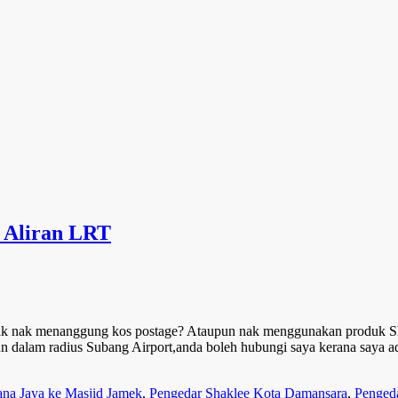
 Aliran LRT
 Tak nak menanggung kos postage? Ataupun nak menggunakan produk 
n dalam radius Subang Airport,anda boleh hubungi saya kerana saya ad
ana Jaya ke Masjid Jamek
,
Pengedar Shaklee Kota Damansara
,
Penged