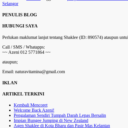
Selangor
PENULIS BLOG
HUBUNGI SAYA
Perlukan maklumat lanjut tentang Shaklee (ID: 890574) ataupun untu
Call / SMS / Whatapps:
~~ Azeni 012 5771864 ~~
ataupun;
Email: naturavitamina@gmail.com
IKLAN
ARTIKEL TERKINI
Kembali Mencoret
Welcome Back Azeni!
Pengalaman Sendiri Tumpah Darah Lepas Bersalin
Impian Bungee Jumping di New Zealand
Agen Shaklee di Kota Bharu dan Pasir Mas Kelantan