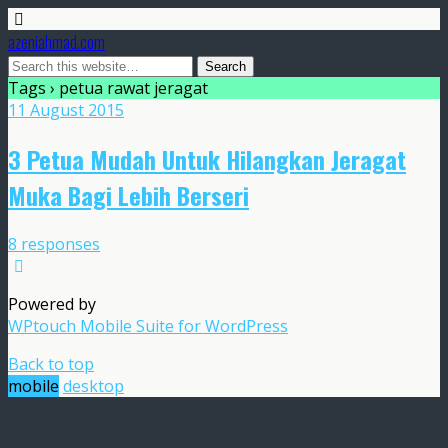
azeniahmad.com
Tags › petua rawat jeragat
11 August 2015
3 Petua Mudah Untuk Hilangkan Jeragat
Muka Bagi Lebih Berseri
8 responses
Powered by
WPtouch Mobile Suite for WordPress
Back to top
mobile
desktop