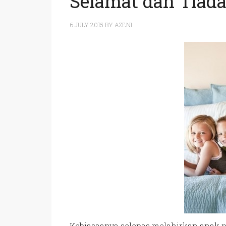
Selamat dan Tiad
6 JULY 2015
BY
AZENI
Kebiasaanya selepas melahirkan anak p