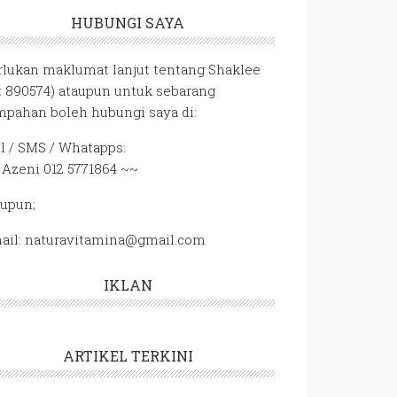
HUBUNGI SAYA
rlukan maklumat lanjut tentang Shaklee
D: 890574) ataupun untuk sebarang
mpahan boleh hubungi saya di:
ll / SMS / Whatapps:
 Azeni 012 5771864 ~~
aupun;
ail: naturavitamina@gmail.com
IKLAN
ARTIKEL TERKINI