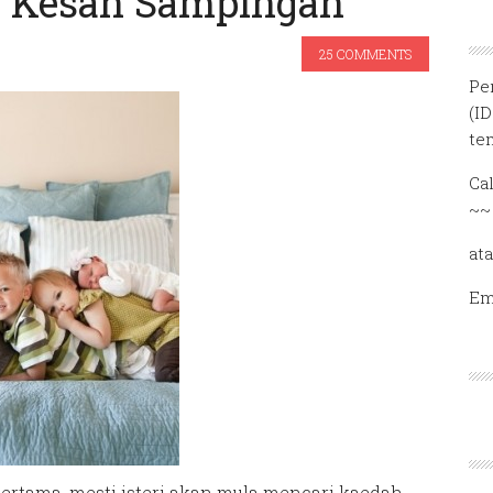
a Kesan Sampingan
25 COMMENTS
Pe
(I
te
Ca
~~
at
Em
ertama, mesti isteri akan mula mencari kaedah