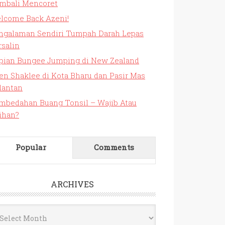
mbali Mencoret
lcome Back Azeni!
ngalaman Sendiri Tumpah Darah Lepas
rsalin
pian Bungee Jumping di New Zealand
en Shaklee di Kota Bharu dan Pasir Mas
lantan
mbedahan Buang Tonsil – Wajib Atau
lihan?
Popular
Comments
ARCHIVES