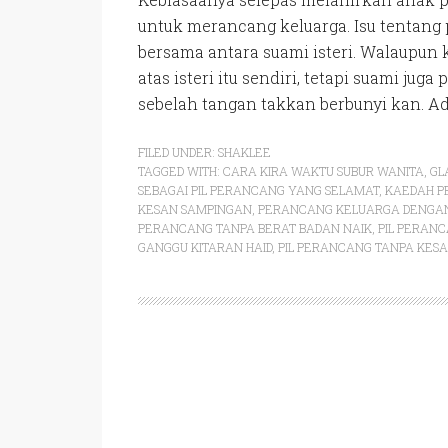
untuk merancang keluarga. Isu tentang
bersama antara suami isteri. Walaupun
atas isteri itu sendiri, tetapi suami j
sebelah tangan takkan berbunyi kan. Ada
FILED UNDER:
SHAKLEE
TAGGED WITH:
CARA KIRA WAKTU SUBUR WANITA
,
GL
SEBAGAI PIL PERANCANG YANG SELAMAT
,
KAEDAH P
KESAN SAMPINGAN
,
PERANCANG KELUARGA DENGAN 
PERANCANG TANPA BERAT BADAN NAIK
,
PIL PERAN
GANGGU KITARAN HAID
,
PIL PERANCANG TANPA KES