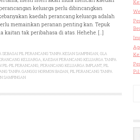
Ke
 perancangan keluarga perlu dibincangkan
We
 kebanyakan kaedah perancang keluarga adalah
Pe
uga perlu memainkan peranan penting kan. Tepuk
Be
 kaitan tak peribahasa di atas. Hehehe. […]
Im
Ag
A SEBAGAI PIL PERANCANG TANPA KESAN SAMPINGAN
,
GLA
Ke
ERANCANG KELUARGA
,
KAEDAH PERANCANG KELUARGA TANPA
Pe
PIL-PIL PERANCANG
,
PERANCANG KELUARGA IMPLANT
,
PIL
Pi
CANG TANPA GANGGU HORMON BADAN
,
PIL PERANCANG TANPA
AN SAMPINGAN