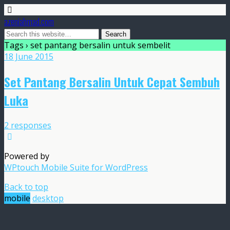
azeniahmad.com
Tags › set pantang bersalin untuk sembelit
18 June 2015
Set Pantang Bersalin Untuk Cepat Sembuh
Luka
2 responses
Powered by
WPtouch Mobile Suite for WordPress
Back to top
mobile
desktop