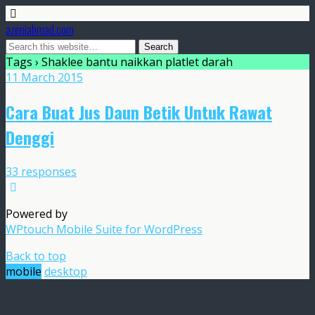
azeniahmad.com
Tags › Shaklee bantu naikkan platlet darah
11 March 2015
Cara Buat Jus Daun Betik Untuk Rawat
Denggi
33 responses
Powered by
WPtouch Mobile Suite for WordPress
Back to top
mobile
desktop