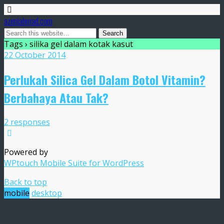
azeniahmad.com
Tags › silika gel dalam kotak kasut
22 October 2014
Perlukah Silica Gel Dalam Botol Vitamin?
Berbahaya Atau Tak?
2 responses
Powered by
WPtouch Mobile Suite for WordPress
Back to top
mobile
desktop