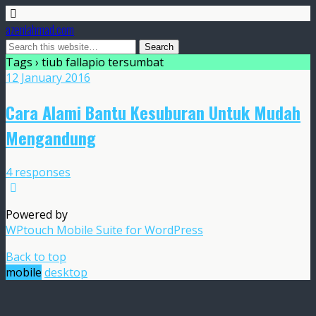
azeniahmad.com
Tags › tiub fallapio tersumbat
12 January 2016
Cara Alami Bantu Kesuburan Untuk Mudah
Mengandung
4 responses
Powered by
WPtouch Mobile Suite for WordPress
Back to top
mobile
desktop