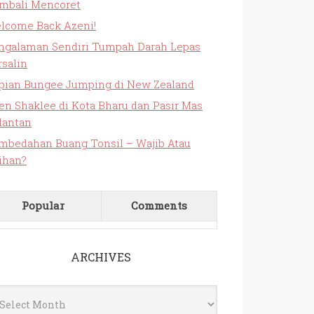
mbali Mencoret
lcome Back Azeni!
ngalaman Sendiri Tumpah Darah Lepas
rsalin
pian Bungee Jumping di New Zealand
en Shaklee di Kota Bharu dan Pasir Mas
lantan
mbedahan Buang Tonsil – Wajib Atau
lihan?
Popular
Comments
ARCHIVES