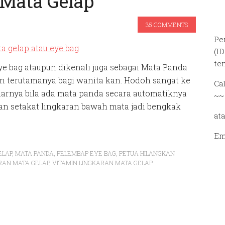
Mata Gelap
35 COMMENTS
Pe
(I
te
e bag ataupun dikenali juga sebagai Mata Panda
 terutamanya bagi wanita kan. Hodoh sangat ke
Ca
narnya bila ada mata panda secara automatiknya
~~
kan setakat lingkaran bawah mata jadi bengkak
at
Em
ELAP
,
MATA PANDA
,
PELEMBAP EYE BAG
,
PETUA HILANGKAN
RAN MATA GELAP
,
VITAMIN LINGKARAN MATA GELAP