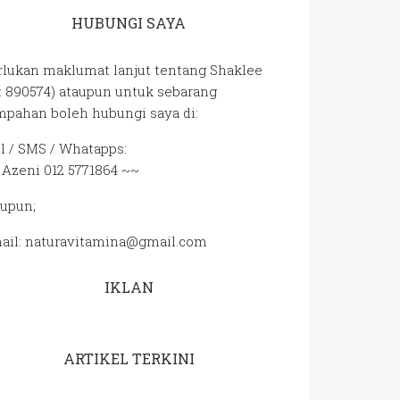
HUBUNGI SAYA
rlukan maklumat lanjut tentang Shaklee
D: 890574) ataupun untuk sebarang
mpahan boleh hubungi saya di:
ll / SMS / Whatapps:
 Azeni 012 5771864 ~~
aupun;
ail: naturavitamina@gmail.com
IKLAN
ARTIKEL TERKINI