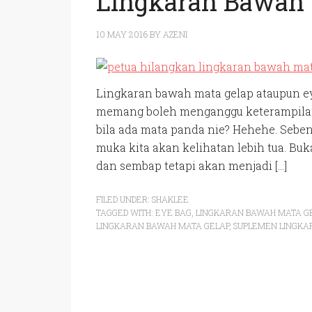
Lingkaran Bawah 
10 MAY 2016
BY
AZENI
Lingkaran bawah mata gelap ataupun ey
memang boleh menganggu keterampilan
bila ada mata panda nie? Hehehe. Sebe
muka kita akan kelihatan lebih tua. Bu
dan sembap tetapi akan menjadi […]
FILED UNDER:
SHAKLEE
TAGGED WITH:
EYE BAG
,
LINGKARAN BAWAH MATA G
LINGKARAN BAWAH MATA GELAP
,
SUPLEMEN LINGKA