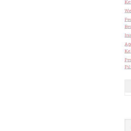
Ke
We
Pe
Be
Im
Ag
Ke
Pe
Pi