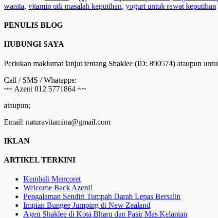
wanita
,
vitamin utk masalah keputihan
,
yogurt untuk rawat keputihan
PENULIS BLOG
HUBUNGI SAYA
Perlukan maklumat lanjut tentang Shaklee (ID: 890574) ataupun untu
Call / SMS / Whatapps:
~~ Azeni 012 5771864 ~~
ataupun;
Email: naturavitamina@gmail.com
IKLAN
ARTIKEL TERKINI
Kembali Mencoret
Welcome Back Azeni!
Pengalaman Sendiri Tumpah Darah Lepas Bersalin
Impian Bungee Jumping di New Zealand
Agen Shaklee di Kota Bharu dan Pasir Mas Kelantan