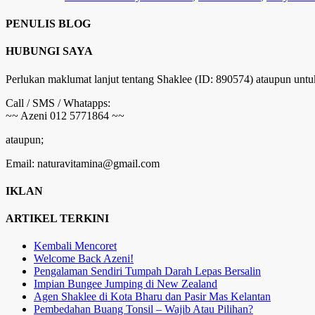
PENULIS BLOG
HUBUNGI SAYA
Perlukan maklumat lanjut tentang Shaklee (ID: 890574) ataupun untu
Call / SMS / Whatapps:
~~ Azeni 012 5771864 ~~
ataupun;
Email: naturavitamina@gmail.com
IKLAN
ARTIKEL TERKINI
Kembali Mencoret
Welcome Back Azeni!
Pengalaman Sendiri Tumpah Darah Lepas Bersalin
Impian Bungee Jumping di New Zealand
Agen Shaklee di Kota Bharu dan Pasir Mas Kelantan
Pembedahan Buang Tonsil – Wajib Atau Pilihan?