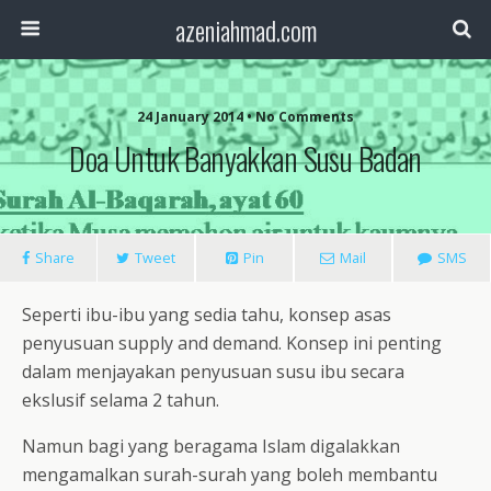
azeniahmad.com
24 January 2014 • No Comments
Doa Untuk Banyakkan Susu Badan
Share
Tweet
Pin
Mail
SMS
Seperti ibu-ibu yang sedia tahu, konsep asas
penyusuan supply and demand. Konsep ini penting
dalam menjayakan penyusuan susu ibu secara
ekslusif selama 2 tahun.
Namun bagi yang beragama Islam digalakkan
mengamalkan surah-surah yang boleh membantu