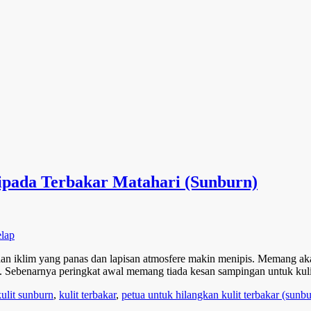
ipada Terbakar Matahari (Sunburn)
n iklim yang panas dan lapisan atmosfere makin menipis. Memang akan
Sebenarnya peringkat awal memang tiada kesan sampingan untuk kulit t
kulit sunburn
,
kulit terbakar
,
petua untuk hilangkan kulit terbakar (sunbu