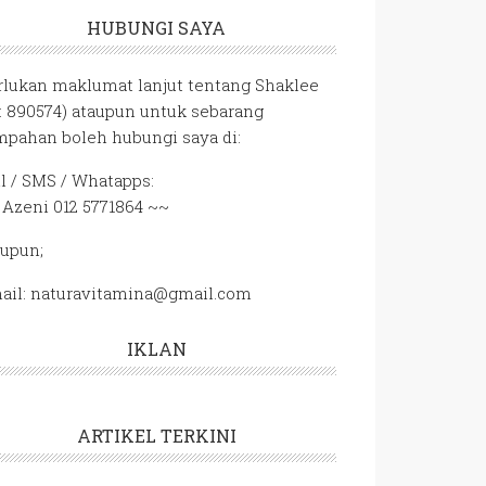
HUBUNGI SAYA
rlukan maklumat lanjut tentang Shaklee
D: 890574) ataupun untuk sebarang
mpahan boleh hubungi saya di:
ll / SMS / Whatapps:
 Azeni 012 5771864 ~~
aupun;
ail: naturavitamina@gmail.com
IKLAN
ARTIKEL TERKINI