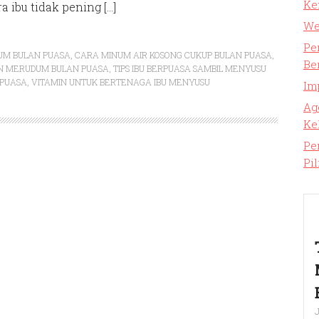
Ke
a ibu tidak pening […]
We
Pe
DUM BULAN PUASA
,
CARA MINUM AIR KOSONG CUKUP BULAN PUASA
,
Be
AN MERUDUM BULAN PUASA
,
TIPS IBU BERPUASA SAMBIL MENYUSU
RPUASA
,
VITAMIN UNTUK BERTENAGA IBU MENYUSU
Im
Ag
Ke
Pe
Pi
J