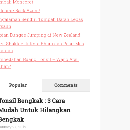
mbali Mencoret
lcome Back Azeni!
ngalaman Sendiri Tumpah Darah Lepas
rsalin
pian Bungee Jumping di New Zealand
en Shaklee di Kota Bharu dan Pasir Mas
lantan
mbedahan Buang Tonsil – Wajib Atau
lihan?
Popular
Comments
Tonsil Bengkak : 3 Cara
Mudah Untuk Hilangkan
Bengkak
anuary 27, 2015