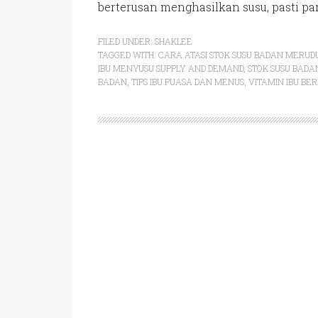
berterusan menghasilkan susu, pasti par
FILED UNDER:
SHAKLEE
TAGGED WITH:
CARA ATASI STOK SUSU BADAN MERU
IBU MENYUSU SUPPLY AND DEMAND
,
STOK SUSU BAD
BADAN
,
TIPS IBU PUASA DAN MENUS
,
VITAMIN IBU BE