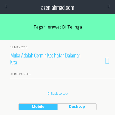
azeniahmad.com
Tags › Jerawat Di Telinga
18 MAY 2015
Muka Adalah Cermin Kesihatan Dalaman
Kita
31 RESPONSES
Back to top
Mobile
Desktop