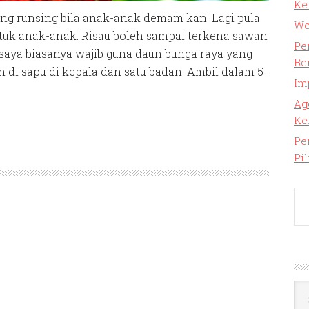
Ke
g runsing bila anak-anak demam kan. Lagi pula
We
ntuk anak-anak. Risau boleh sampai terkena sawan
Pe
saya biasanya wajib guna daun bunga raya yang
Be
 di sapu di kepala dan satu badan. Ambil dalam 5-
Im
Ag
Ke
Pe
Pi