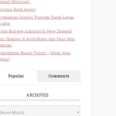
mbali Mencoret
lcome Back Azeni!
ngalaman Sendiri Tumpah Darah Lepas
rsalin
pian Bungee Jumping di New Zealand
en Shaklee di Kota Bharu dan Pasir Mas
lantan
mbedahan Buang Tonsil – Wajib Atau
lihan?
Popular
Comments
ARCHIVES