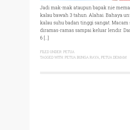
Jadi mak-mak ataupun bapak nie meman
kalau bawah 3 tahun. Alahai. Bahaya u
kalau suhu badan tinggi sangat. Macam 
diramas-ramas sampai keluar lendir. Dan
6 […]
FILED UNDER:
PETUA
TAGGED WITH:
PETUA BUNGA RAYA
,
PETUA DEMAM