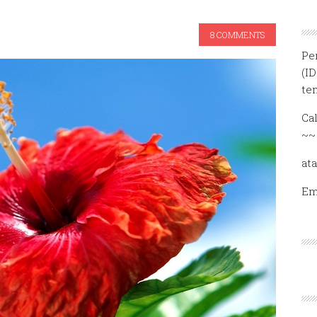
8 COMMENTS
Pe
(I
te
Ca
~~
at
Em