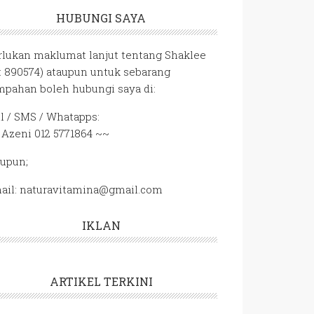
HUBUNGI SAYA
rlukan maklumat lanjut tentang Shaklee
D: 890574) ataupun untuk sebarang
mpahan boleh hubungi saya di:
ll / SMS / Whatapps:
 Azeni 012 5771864 ~~
aupun;
ail: naturavitamina@gmail.com
IKLAN
ARTIKEL TERKINI