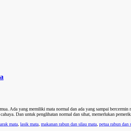
ta
emua. Ada yang memiliki mata normal dan ada yang sampai bercermin 
gan cahaya. Dan untuk penglihatan normal dan sihat, memerlukan pemeri
tarak mata
,
lasik mata
,
makanan rabun dan silau mata
,
petua rabun dan 