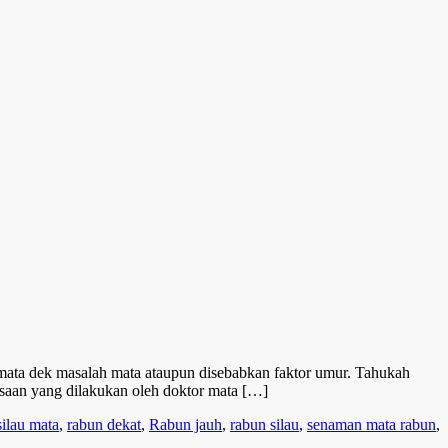
mata dek masalah mata ataupun disebabkan faktor umur. Tahukah
ksaan yang dilakukan oleh doktor mata […]
silau mata
,
rabun dekat
,
Rabun jauh
,
rabun silau
,
senaman mata rabun
,