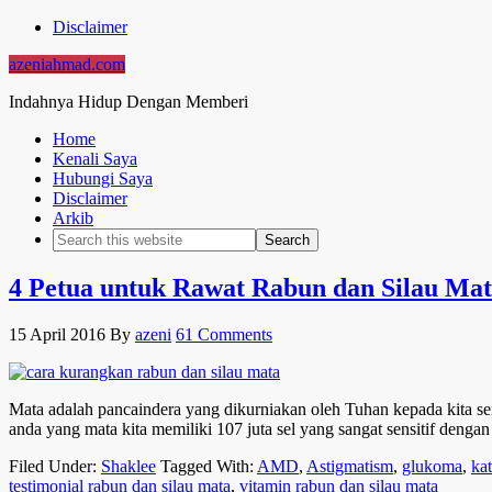
Disclaimer
azeniahmad.com
Indahnya Hidup Dengan Memberi
Home
Kenali Saya
Hubungi Saya
Disclaimer
Arkib
4 Petua untuk Rawat Rabun dan Silau Ma
15 April 2016
By
azeni
61 Comments
Mata adalah pancaindera yang dikurniakan oleh Tuhan kepada kita s
anda yang mata kita memiliki 107 juta sel yang sangat sensitif den
Filed Under:
Shaklee
Tagged With:
AMD
,
Astigmatism
,
glukoma
,
ka
testimonial rabun dan silau mata
,
vitamin rabun dan silau mata