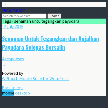
azeniahmad.com
Tags › senaman untu tegangkan payudara
12 July 2015
Senaman Untuk Tegangkan dan Anjalkan
Payudara Selepas Bersalin
4 responses
Powered by
WPtouch Mobile Suite for WordPress
Back to top
mobile
desktop