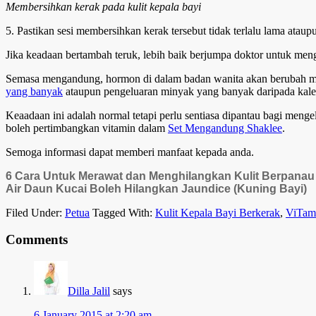
Membersihkan kerak pada kulit kepala bayi
5. Pastikan sesi membersihkan kerak tersebut tidak terlalu lama ataup
Jika keadaan bertambah teruk, lebih baik berjumpa doktor untuk men
Semasa mengandung, hormon di dalam badan wanita akan berubah mal
yang banyak
ataupun pengeluaran minyak yang banyak daripada kale
Keaadaan ini adalah normal tetapi perlu sentiasa dipantau bagi men
boleh pertimbangkan vitamin dalam
Set Mengandung Shaklee
.
Semoga informasi dapat memberi manfaat kepada anda.
6 Cara Untuk Merawat dan Menghilangkan Kulit Berpanau
Air Daun Kucai Boleh Hilangkan Jaundice (Kuning Bayi)
Filed Under:
Petua
Tagged With:
Kulit Kepala Bayi Berkerak
,
ViTam
Comments
Dilla Jalil
says
6 January 2015 at 2:20 am