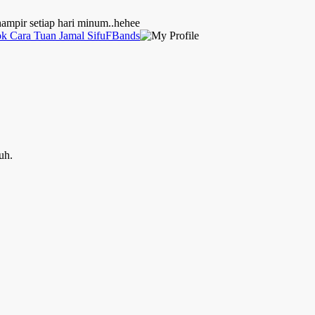
ampir setiap hari minum..hehee
ook Cara Tuan Jamal SifuFBands
uh.