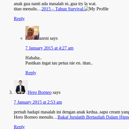
anak gua nanti ada masalah ni..gua try la wat.
titan menulis…
2015 – Tahun Survival.
Reply
azeni
says
7 January 2015 at 4:27 am
Hahaha..
Pastikan ingat tau petua nie en. titan..
Reply
Hero Borneo
says
7 January 2015 at 2:53 am
pernah hadapi masalah ini dengan anak kedua..sapu cream yang
Hero Borneo menulis…
Bakal Jurulatih Bertauliah Dalam Hipn
Reply