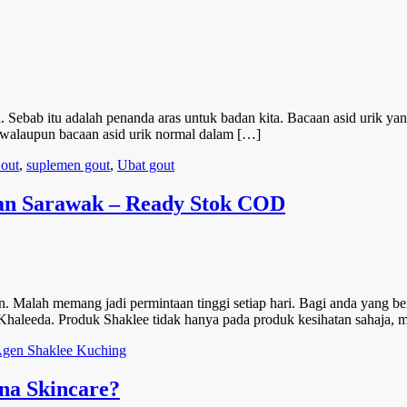
i. Sebab itu adalah penanda aras untuk badan kita. Bacaan asid urik ya
 walaupun bacaan asid urik normal dalam […]
out
,
suplemen gout
,
Ubat gout
an Sarawak – Ready Stok COD
 Malah memang jadi permintaan tinggi setiap hari. Bagi anda yang b
 Khaleeda. Produk Shaklee tidak hanya pada produk kesihatan sahaja, m
gen Shaklee Kuching
na Skincare?