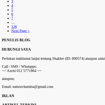
3
4
5
6
7
…
126
Next Page »
PENULIS BLOG
HUBUNGI SAYA
Perlukan maklumat lanjut tentang Shaklee (ID: 890574) ataupun untu
Call / SMS / Whatapps:
~~ Azeni 012 5771864 ~~
ataupun;
Email: naturavitamina@gmail.com
IKLAN
ARTIKEL TERKINI