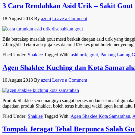
3 Cara Rendahkan Asid Urik – Sakit Gout
18 August 2018
By
azeni
Leave a Comment
Bila bercakap masalah gout mesti berkait dnegan asid urik yang tingg
7.0 mg/dL Tetapi ada juga kes dalam 10% kes gout boleh menyerang
Filed Under:
Shaklee
Tagged With:
asid urik
,
gout
,
Pantang Larang G
Agen Shaklee Kuching dan Kota Samarah
10 August 2018
By
azeni
Leave a Comment
Produk Shaklee sememangnya sangat berkesan dan selamat digunakan.
dapatkan produk Shaklee, boleh terus hubungi wakil agen kami iaitu
Filed Under:
Shaklee
Tagged With:
Agen Shaklee Kota Samarahan
,
A
Tompok Jeragat Tebal Berpunca Salah Gu