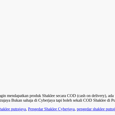
ngin mendapatkan produk Shaklee secara COD (cash on delivery), ada 
trajaya Bukan sahaja di Cyberjaya tapi boleh sekali COD Shaklee di P
haklee putrajaya
,
Pengedar Shaklee Cyberjaya
,
pengedar shaklee putra