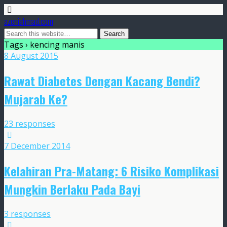
azeniahmad.com
Tags › kencing manis
8 August 2015
Rawat Diabetes Dengan Kacang Bendi?
Mujarab Ke?
23 responses
7 December 2014
Kelahiran Pra-Matang: 6 Risiko Komplikasi
Mungkin Berlaku Pada Bayi
3 responses