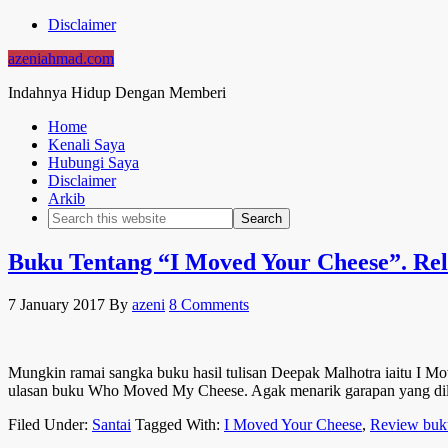
Disclaimer
azeniahmad.com
Indahnya Hidup Dengan Memberi
Home
Kenali Saya
Hubungi Saya
Disclaimer
Arkib
Buku Tentang “I Moved Your Cheese”. Re
7 January 2017
By
azeni
8 Comments
Mungkin ramai sangka buku hasil tulisan Deepak Malhotra iaitu I
ulasan buku Who Moved My Cheese. Agak menarik garapan yang dilak
Filed Under:
Santai
Tagged With:
I Moved Your Cheese
,
Review buk