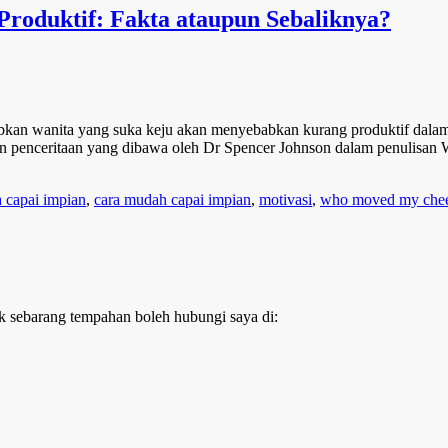
roduktif: Fakta ataupun Sebaliknya?
abkan wanita yang suka keju akan menyebabkan kurang produktif dala
gan penceritaan yang dibawa oleh Dr Spencer Johnson dalam penulis
a capai impian
,
cara mudah capai impian
,
motivasi
,
who moved my che
k sebarang tempahan boleh hubungi saya di: