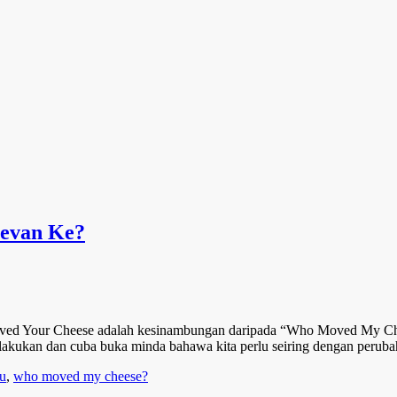
levan Ke?
 Moved Your Cheese adalah kesinambungan daripada “Who Moved My Ch
ukan dan cuba buka minda bahawa kita perlu seiring dengan perubaha
u
,
who moved my cheese?