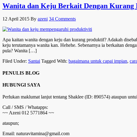
Wanita dan Keju Berkait Dengan Kurang P
12 April 2015
By
azeni
34 Comments
Apa kaitan wanita dengan keju dan kurang produktif? Adakah diseb
keju terutamanya wanita kan. Hehehe. Sebenarnya ia berkaitan den
pula? Wanita […]
Filed Under:
Santai
Tagged With:
bagaimana untuk capai impian
,
car
PENULIS BLOG
HUBUNGI SAYA
Perlukan maklumat lanjut tentang Shaklee (ID: 890574) ataupun untu
Call / SMS / Whatapps:
~~ Azeni 012 5771864 ~~
ataupun;
Email: naturavitamina@gmail.com