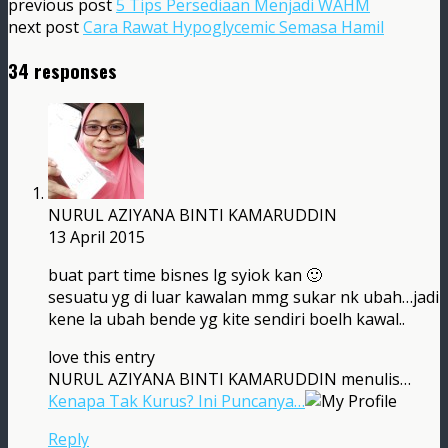
previous post
5 Tips Persediaan Menjadi WAHM
next post
Cara Rawat Hypoglycemic Semasa Hamil
34 responses
NURUL AZIYANA BINTI KAMARUDDIN
13 April 2015
buat part time bisnes lg syiok kan 🙂
sesuatu yg di luar kawalan mmg sukar nk ubah…jadi
kene la ubah bende yg kite sendiri boelh kawal..
love this entry
NURUL AZIYANA BINTI KAMARUDDIN menulis…
Kenapa Tak Kurus? Ini Puncanya…
Reply