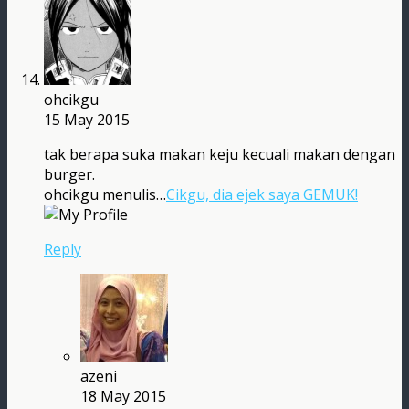
ohcikgu
15 May 2015
tak berapa suka makan keju kecuali makan dengan
burger.
ohcikgu menulis…
Cikgu, dia ejek saya GEMUK!
Reply
azeni
18 May 2015