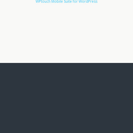
WPtouch Mobile Suite for WordPress