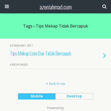
azeniahmad.com
Tags › Tips Mekap Tidak Bercapuk
8 FEBRUARY 2017
Tips Mekap Licin Dan Tidak Bercapuk
4 RESPONSES
Back to top
Mobile
Desktop
Powered by